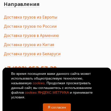
Направления
Доставка грузов из Европы
Доставка грузов по России
Доставка грузов в Армению
Доставка грузов из Китая
Доставка грузов из Беларуси
+7 (902) 953-57-39
Во время посещения вами данного сайта может
использовать общеотраслевую технологию,
414024, Россия, Астрахань, ул.
Ширяева, 8Б
называемую
cookies
. Продолжая просматривать
данный сайт, вы соглашаетесь с использованием
© 2026
Политика
файлов
cookies ЯНДЕКС.МЕТРИКА
и принимаете
конфиденциальности
условия.
Я согласен