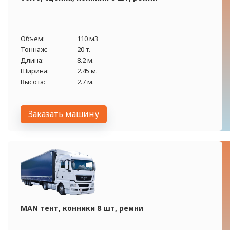
Объем:
110 м3
Тоннаж:
20 т.
Длина:
8.2 м.
Ширина:
2.45 м.
Высота:
2.7 м.
Заказать машину
MAN тент, конники 8 шт, ремни