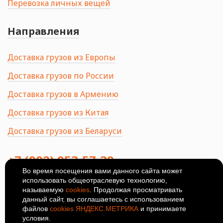
Перевозка личных вещей
Направления
Доставка грузов из Европы
Доставка грузов по России
Доставка грузов в Армению
Доставка грузов из Китая
Доставка грузов из Беларуси
+7 (902) 953-57-39
Во время посещения вами данного сайта может
использовать общеотраслевую технологию,
414024, Россия, Астрахань, ул.
Ширяева, 8Б
называемую
cookies
. Продолжая просматривать
данный сайт, вы соглашаетесь с использованием
© 2026
Политика
файлов
cookies ЯНДЕКС.МЕТРИКА
и принимаете
конфиденциальности
условия.