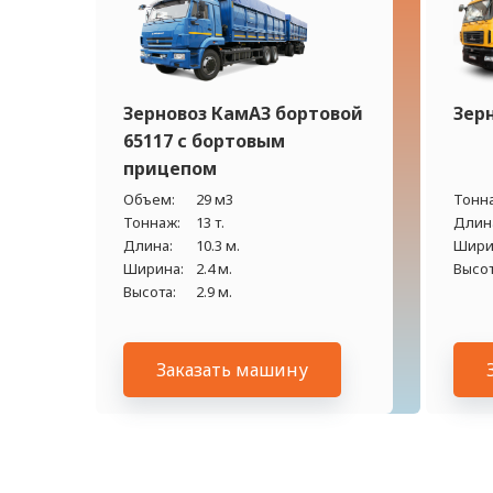
Зерновоз КамАЗ бортовой
Зер
65117 с бортовым
прицепом
Объем:
29 м3
Тонн
Тоннаж:
13 т.
Длин
Длина:
10.3 м.
Шири
Ширина:
2.4 м.
Высот
Высота:
2.9 м.
Заказать машину