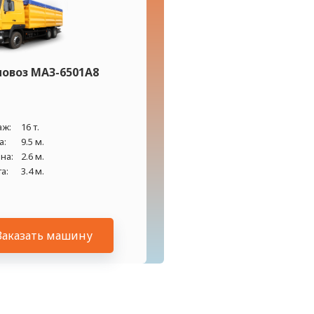
новоз МАЗ-6501А8
аж:
16 т.
а:
9.5 м.
на:
2.6 м.
а:
3.4 м.
Заказать машину