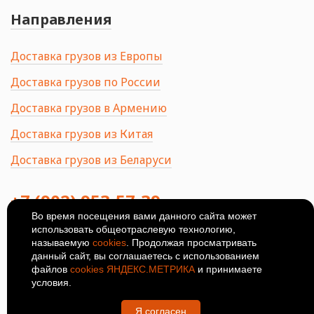
Направления
Доставка грузов из Европы
Доставка грузов по России
Доставка грузов в Армению
Доставка грузов из Китая
Доставка грузов из Беларуси
+7 (902) 953-57-39
Во время посещения вами данного сайта может
использовать общеотраслевую технологию,
414024, Россия, Астрахань, ул.
Ширяева, 8Б
называемую
cookies
. Продолжая просматривать
данный сайт, вы соглашаетесь с использованием
© 2026
Политика
файлов
cookies ЯНДЕКС.МЕТРИКА
и принимаете
конфиденциальности
условия.
Я согласен