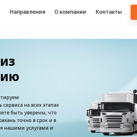
и
Направления
О компании
Контакты
 из
сию
нтируем
сервиса на всех этапах
жете быть уверены, что
ахань точно в срок и в
ся нашими услугами и