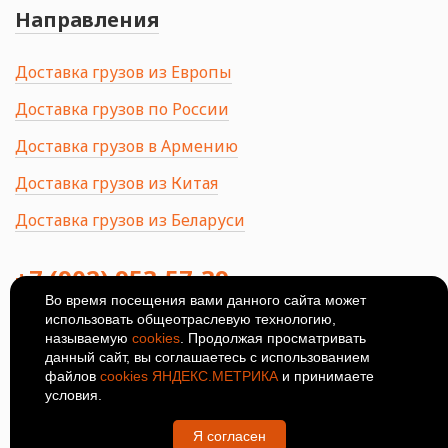
Направления
Доставка грузов из Европы
Доставка грузов по России
Доставка грузов в Армению
Доставка грузов из Китая
Доставка грузов из Беларуси
+7 (902) 953-57-39
Во время посещения вами данного сайта может
использовать общеотраслевую технологию,
414024, Россия, Астрахань, ул.
Ширяева, 8Б
называемую
cookies
. Продолжая просматривать
данный сайт, вы соглашаетесь с использованием
© 2026
Политика
файлов
cookies ЯНДЕКС.МЕТРИКА
и принимаете
конфиденциальности
условия.
Я согласен